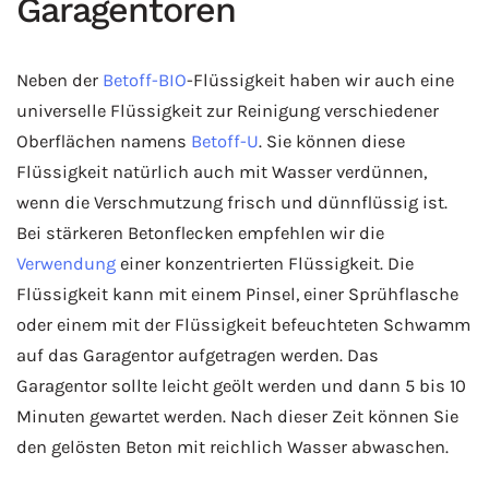
Garagentoren
Neben der
Betoff-BIO
-Flüssigkeit haben wir auch eine
universelle Flüssigkeit zur Reinigung verschiedener
Oberflächen namens
Betoff-U
. Sie können diese
Flüssigkeit natürlich auch mit Wasser verdünnen,
wenn die Verschmutzung frisch und dünnflüssig ist.
Bei stärkeren Betonflecken empfehlen wir die
Verwendung
einer konzentrierten Flüssigkeit. Die
Flüssigkeit kann mit einem Pinsel, einer Sprühflasche
oder einem mit der Flüssigkeit befeuchteten Schwamm
auf das Garagentor aufgetragen werden. Das
Garagentor sollte leicht geölt werden und dann 5 bis 10
Minuten gewartet werden. Nach dieser Zeit können Sie
den gelösten Beton mit reichlich Wasser abwaschen.