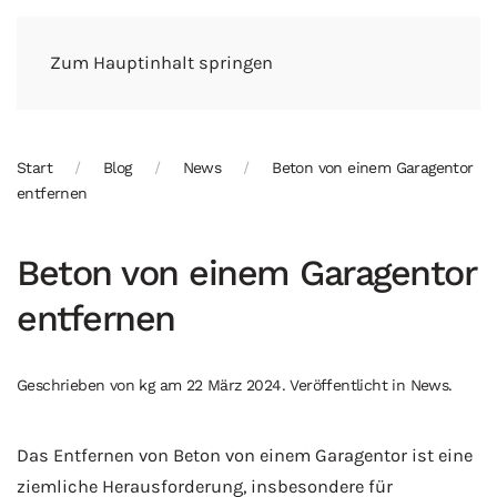
Zum Hauptinhalt springen
Start
Blog
News
Beton von einem Garagentor
entfernen
Beton von einem Garagentor
entfernen
Geschrieben von
kg
am
22 März 2024
. Veröffentlicht in
News
.
Das Entfernen von Beton von einem Garagentor ist eine
ziemliche Herausforderung, insbesondere für