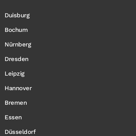
Duisburg
Bochum
Nürnberg
Dresden
Leipzig
Hannover
Bremen
Essen
Düsseldorf