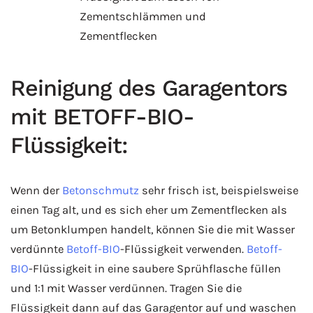
Zementschlämmen und
Zementflecken
Reinigung des Garagentors
mit BETOFF-BIO-
Flüssigkeit:
Wenn der
Betonschmutz
sehr frisch ist, beispielsweise
einen Tag alt, und es sich eher um Zementflecken als
um Betonklumpen handelt, können Sie die mit Wasser
verdünnte
Betoff-BIO
-Flüssigkeit verwenden.
Betoff-
BIO
-Flüssigkeit in eine saubere Sprühflasche füllen
und 1:1 mit Wasser verdünnen. Tragen Sie die
Flüssigkeit dann auf das Garagentor auf und waschen