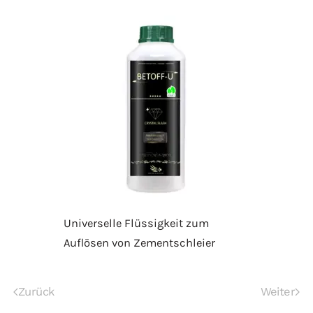
Universelle Flüssigkeit zum
Auflösen von Zementschleier
Zurück
Weiter