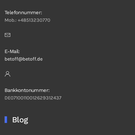
Telefonnummer:
Mob.: +48513230770
E-Mail:
betoff@betoff.de
Bankkontonummer:
DE07100110012629312437
Blog