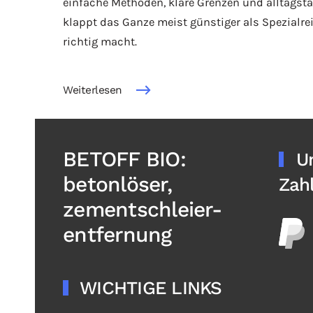
einfache Methoden, klare Grenzen und alltagsta
klappt das Ganze meist günstiger als Spezialre
richtig macht.
Weiterlesen
BETOFF BIO:
U
betonlöser,
Zah
zementschleier-
entfernung
WICHTIGE LINKS