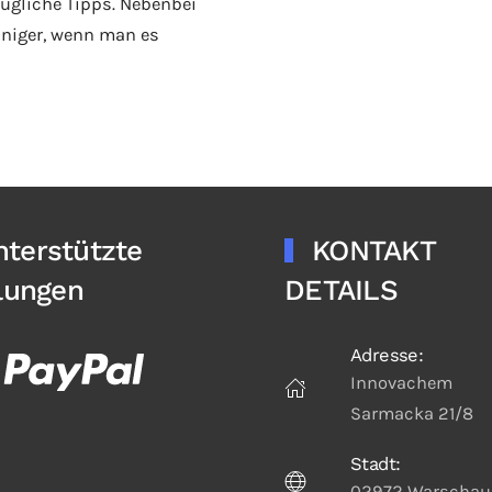
ugliche Tipps. Nebenbei
iniger, wenn man es
nterstützte
KONTAKT
lungen
DETAILS
Adresse:
Innovachem
Sarmacka 21/8
Stadt:
02972 Warschau