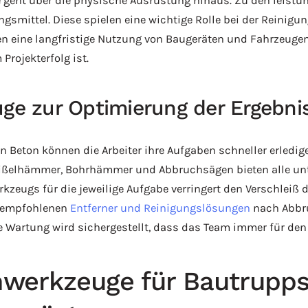
ge geht über die physische Ausrüstung hinaus. Zu den leis
gsmittel. Diese spielen eine wichtige Rolle bei der Reinig
en eine langfristige Nutzung von Baugeräten und Fahrzeugen
Projekterfolg ist.
uge zur Optimierung der Ergebni
 Beton können die Arbeiter ihre Aufgaben schneller erledige
ißelhämmer, Bohrhämmer und Abbruchsägen bieten alle unt
kzeugs für die jeweilige Aufgabe verringert den Verschleiß
r empfohlenen
Entferner und Reinigungslösungen
nach Abbru
Wartung wird sichergestellt, dass das Team immer für den n
werkzeuge für Bautrupps