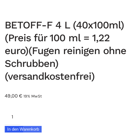
BETOFF-F 4 L (40x100ml)
(Preis für 100 ml = 1,22
euro)(Fugen reinigen ohne
Schrubben)
(versandkostenfrei)
49,00
€
19% MwSt
BETOFF-
F
In den Warenkorb
4
L