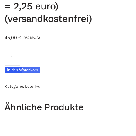
= 2,25 euro)
(versandkostenfrei)
45,00
€
19% MwSt
BETOFF-
U
In den Warenkorb
2
Liter
Kategorie:
betoff-u
(10x100ml)
(Preis
Ähnliche Produkte
für
100
ml
=