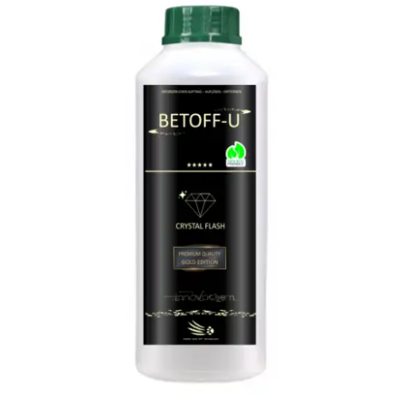
2,25
euro)
(versandkostenfrei)
Menge