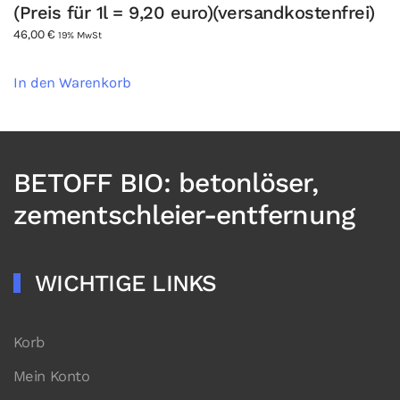
(Preis für 1l = 9,20 euro)(versandkostenfrei)
46,00
€
19% MwSt
In den Warenkorb
BETOFF BIO: betonlöser,
zementschleier-entfernung
WICHTIGE LINKS
Korb
Mein Konto