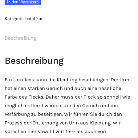
In den Warenkorb
20
Liter
Kategorie:
betoff-ur
Flüssigkeit
zur
Entfernung
Beschreibung
von
Urinflecken
Beschreibung
(200x100ml)
(Preis
Ein Urinfleck kann die Kleidung beschädigen. Der Urin
für
hat einen starken Geruch und auch eine hässliche
1
Farbe des Flecks. Daher muss der Fleck so schnell wie
l
möglich entfernt werden, um den Geruch und die
=
Verfärbung zu beseitigen. Wir führen Sie durch den
4,80
Prozess der Entfernung von Urin aus Kleidung. Wir
euro)
sprechen hier sowohl von Tier- als auch von
(versandkostenfrei)