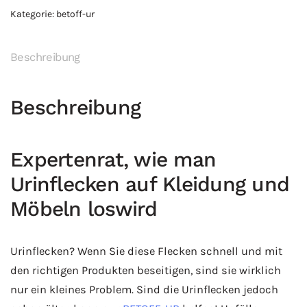
Kategorie:
betoff-ur
Flüssigkeit
zur
Entfernung
Beschreibung
von
Urinflecken
Beschreibung
(50x100ml)
(Preis
für
Expertenrat, wie man
1l
Urinflecken auf Kleidung und
=
Möbeln loswird
9,20
euro)
(versandkostenfrei)
Urinflecken? Wenn Sie diese Flecken schnell und mit
Menge
den richtigen Produkten beseitigen, sind sie wirklich
nur ein kleines Problem. Sind die Urinflecken jedoch