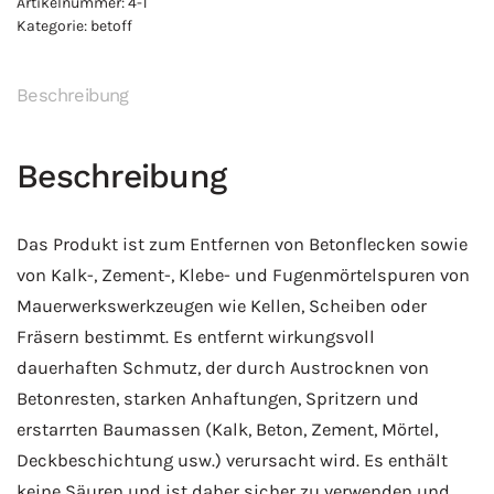
Artikelnummer:
4-1
Menge
Kategorie:
betoff
Beschreibung
Beschreibung
Das Produkt ist zum Entfernen von Betonflecken sowie
von Kalk-, Zement-, Klebe- und Fugenmörtelspuren von
Mauerwerkswerkzeugen wie Kellen, Scheiben oder
Fräsern bestimmt. Es entfernt wirkungsvoll
dauerhaften Schmutz, der durch Austrocknen von
Betonresten, starken Anhaftungen, Spritzern und
erstarrten Baumassen (Kalk, Beton, Zement, Mörtel,
Deckbeschichtung usw.) verursacht wird. Es enthält
keine Säuren und ist daher sicher zu verwenden und