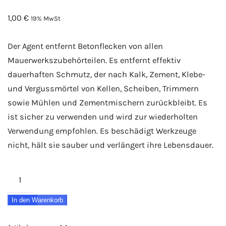
1,00
€
19% MwSt
Der Agent entfernt Betonflecken von allen
Mauerwerkszubehörteilen. Es entfernt effektiv
dauerhaften Schmutz, der nach Kalk, Zement, Klebe-
und Vergussmörtel von Kellen, Scheiben, Trimmern
sowie Mühlen und Zementmischern zurückbleibt. Es
ist sicher zu verwenden und wird zur wiederholten
Verwendung empfohlen. Es beschädigt Werkzeuge
nicht, hält sie sauber und verlängert ihre Lebensdauer.
Grüße
von
In den Warenkorb
der
Firma