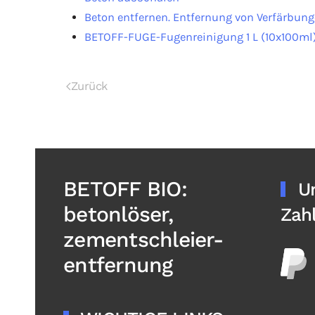
Beton entfernen. Entfernung von Verfärbun
BETOFF-FUGE-Fugenreinigung 1 L (10x100ml)(
Zurück
BETOFF BIO:
U
betonlöser,
Zah
zementschleier-
entfernung