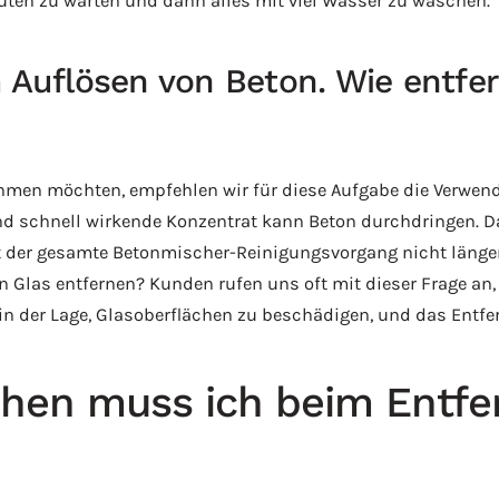
nuten zu warten und dann alles mit viel Wasser zu waschen.
m Auflösen von Beton. Wie entfe
men möchten, empfehlen wir für diese Aufgabe die Verwen
d schnell wirkende Konzentrat kann Beton durchdringen. Da
der gesamte Betonmischer-Reinigungsvorgang nicht länger 
 Glas entfernen? Kunden rufen uns oft mit dieser Frage an
 in der Lage, Glasoberflächen zu beschädigen, und das Entfe
chen muss ich beim Entfe