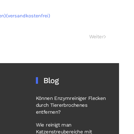
en)(versandkostenfrei)
Weiter
Blog
Können Enzymreiniger Flecken
durch Tiererbrochenes
entfernen?
Wie reinigt man
Katzenstreubereiche mit