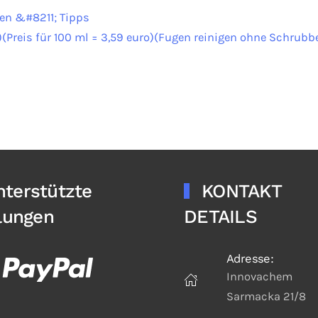
gen &#8211; Tipps
Preis für 100 ml = 3,59 euro)(Fugen reinigen ohne Schrubb
nterstützte
KONTAKT
lungen
DETAILS
Adresse:
Innovachem
Sarmacka 21/8