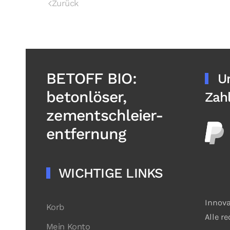
Zurück
BETOFF BIO:
U
betonlöser,
Zah
zementschleier-
entfernung
WICHTIGE LINKS
Innova
Korb
Alle r
Mein Konto