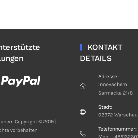
nterstützte
KONTAKT
lungen
DETAILS
Adresse:
Innovachem
Sarmacka 21/8
Stadt:
02972 Warschau
chem Copyright © 2019 |
Telefonnummer:
echte vorbehalten
Mob.: +48513230