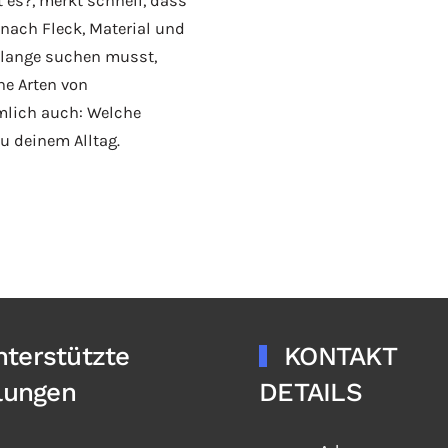
 es?, merkt schnell, dass
e nach Fleck, Material und
t lange suchen musst,
he Arten von
mlich auch: Welche
u deinem Alltag.
nterstützte
KONTAKT
lungen
DETAILS