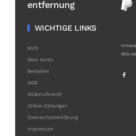
entfernung
WICHTIGE LINKS
Innova
Korb
Alle r
Mein Konto
Bestellen
AGB
Widerrufsrecht
Online-Zahlungen
Datenschutzerklärung
Impressum