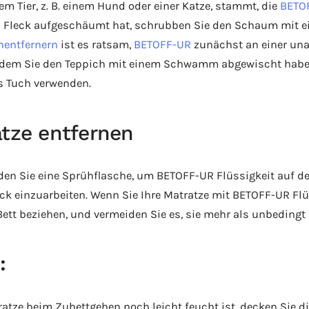
em Tier, z. B. einem Hund oder einer Katze, stammt, die
BETO
em Fleck aufgeschäumt hat, schrubben Sie den Schaum mit
nentfernern
ist es ratsam,
BETOFF-UR
zunächst an einer unau
chdem Sie den Teppich mit einem Schwamm abgewischt habe
s Tuch verwenden.
atze entfernen
nden Sie eine Sprühflasche, um BETOFF-UR Flüssigkeit auf de
eck einzuarbeiten. Wenn Sie Ihre Matratze mit BETOFF-UR Flüs
 Bett beziehen, und vermeiden Sie es, sie mehr als unbedingt
:
tze beim Zubettgehen noch leicht feucht ist, decken Sie di