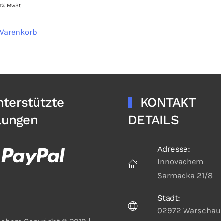
9% MwSt
 Warenkorb
nterstützte
KONTAKT
lungen
DETAILS
Adresse:
Innovachem
Sarmacka 21/8
Stadt:
02972 Warschau