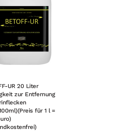
F-UR 20 Liter
gkeit zur Entfernung
rinflecken
00ml)(Preis für 1 l =
uro)
andkostenfrei)