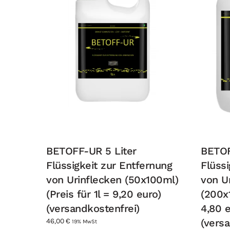
BETOFF-UR 5 Liter
BETOF
Flüssigkeit zur Entfernung
Flüssi
von Urinflecken (50x100ml)
von U
(Preis für 1l = 9,20 euro)
(200x1
(versandkostenfrei)
4,80 e
46,00
€
(vers
19% MwSt