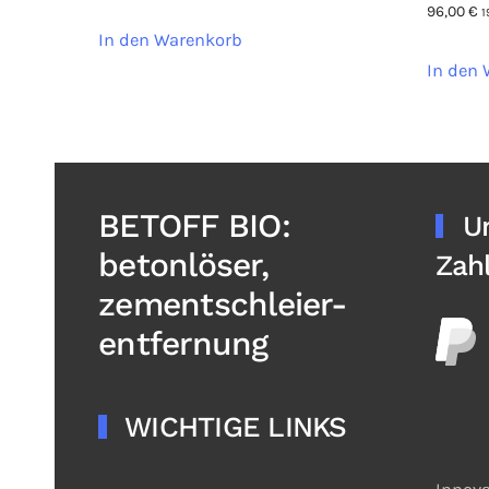
96,00
€
1
In den Warenkorb
In den
BETOFF BIO:
U
betonlöser,
Zah
zementschleier-
entfernung
WICHTIGE LINKS