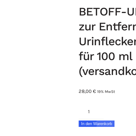
BETOFF-UR 
zur Entfer
Urinflecke
für 100 ml
(versandko
28,00
€
19% MwSt
BETOFF-
UR
In den Warenkorb
1
Liter